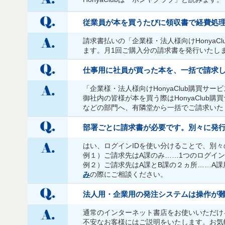
従業員が本を買うたびに領収書で経費処
請求書払いの「企業様・法人様向けHonya
ます。月1回ご購入分の請求書を発行いたし
仕事用に社員が買った本を、一括で請求
「企業様・法人様向けHonyaClub購買サ
御社内の皆様が本を買う際はHonyaClu
などの部門へ、有隣堂から一括でご請求いた
部署ごとに請求書が必要です。別々に発
はい、ログインIDを使い分けることで、別
例１）ご請求先はA課のみ……1つのログインI
例２）ご請求先はA課とB課の２ヵ所……A課用
み
の際にご相談ください。
法人用・企業用の発注システムは操作が
通常のインターネット書店をお使いいただけ
不安なお客様にはご説明をいたします。お気