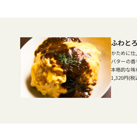
ふわと
かために仕
バターの香
本格的な味
1,320
円
(税