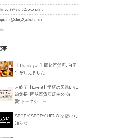
witter) @story2yokohama
tagram @story2yokohama
ebook
記事
【Thank you】岡﨑百貨店が4周
年を迎えました
※終了【Event】学研の図鑑LIVE
編集長×岡﨑百貨店店主の“偏
愛”トークショー
STORY STORY UENO 閉店のお
知らせ