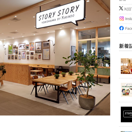
X(旧T
Ins
Fac
新着