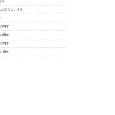
貨店
しか知らない世界
せ
コ5周年
コ3周年
コ2周年
コ1周年