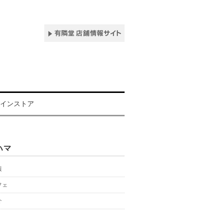
インストア
ハマ
報
フェ
介