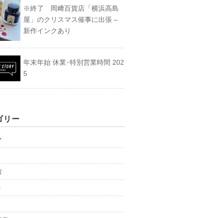
※終了 岡﨑百貨店「横浜高島
屋」のクリスマス催事に出張 –
新作インクあり
年末年始 休業･特別営業時間 202
5
ゴリー
マ
貨
ト