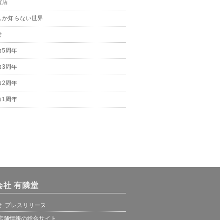
貨店
しか知らない世界
せ
コ5周年
コ3周年
コ2周年
コ1周年
会社 有隣堂
せ･プレスリリース
 店舗情報の総合サイト