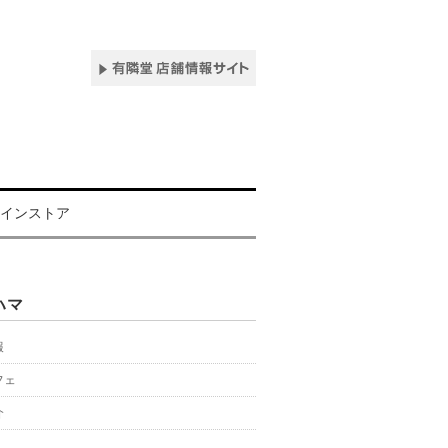
インストア
ハマ
報
フェ
介