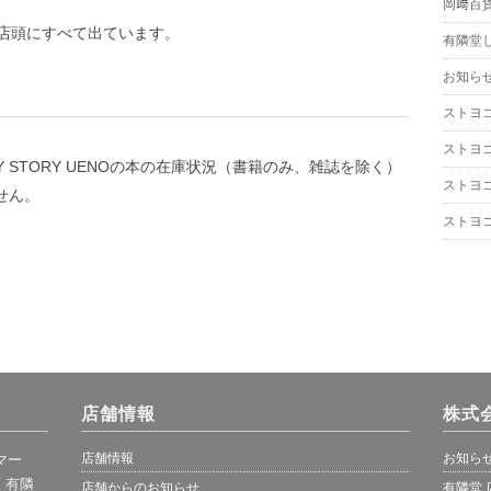
岡﨑百
店頭にすべて出ています。
有隣堂
お知ら
ストヨ
ストヨ
TORY STORY UENOの本の在庫状況（書籍のみ、雑誌を除く）
ストヨ
せん。
ストヨ
店舗情報
株式
店舗情報
お知ら
マー
、有隣
店舗からのお知らせ
有隣堂