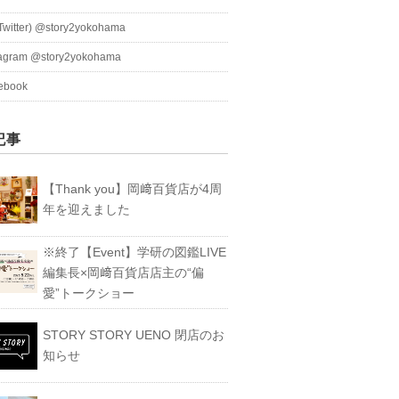
witter) @story2yokohama
tagram @story2yokohama
ebook
記事
【Thank you】岡﨑百貨店が4周
年を迎えました
※終了【Event】学研の図鑑LIVE
編集長×岡﨑百貨店店主の“偏
愛”トークショー
STORY STORY UENO 閉店のお
知らせ