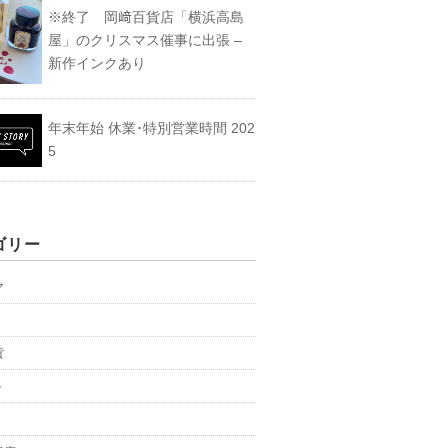
※終了 岡﨑百貨店「横浜高島
屋」のクリスマス催事に出張 –
新作インクあり
年末年始 休業･特別営業時間 202
5
ゴリー
マ
貨
ト