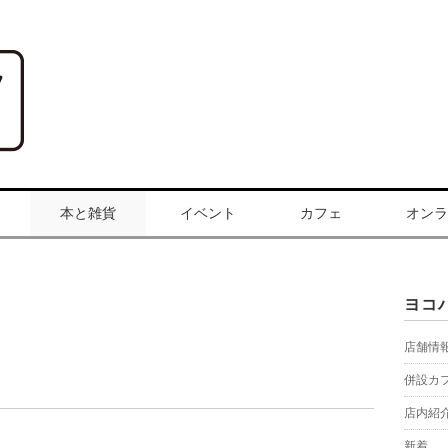
本と雑貨
イベント
カフェ
オンラ
ヨコ
店舗情
併設カ
店内紹
新着