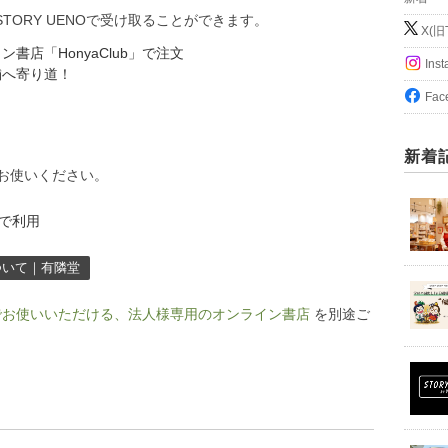
RY STORY UENOで受け取ることができます。
X(旧T
店「HonyaClub」で注文
Ins
舗へ寄り道！
Fac
新着
をお使いください。
について｜有隣堂
でお使いいただける、法人様専用のオンライン書店
を別途ご