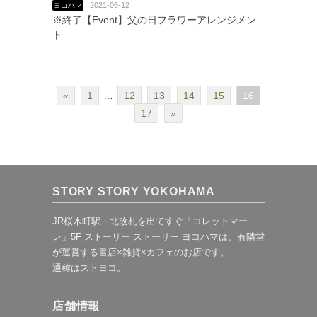
2021-06-12
ヨコハマ
※終了【Event】父の日フラワーアレンジメン
ト
«
1
…
12
13
14
15
16
17
»
STORY STORY YOKOHAMA
JR桜木町駅・北改札を出てすぐ「コレットマー
レ」5F ストーリー ストーリー ヨコハマは、有隣堂
が運営する書店×雑貨×カフェのお店です。
通称はストヨコ。
店舗情報