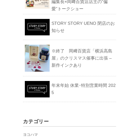
編集長×岡﨑百貨店店主の“偏
愛”トークショー
STORY STORY UENO 閉店のお
知らせ
※終了 岡﨑百貨店「横浜高島
屋」のクリスマス催事に出張 –
新作インクあり
年末年始 休業･特別営業時間 202
5
カテゴリー
ヨコハマ