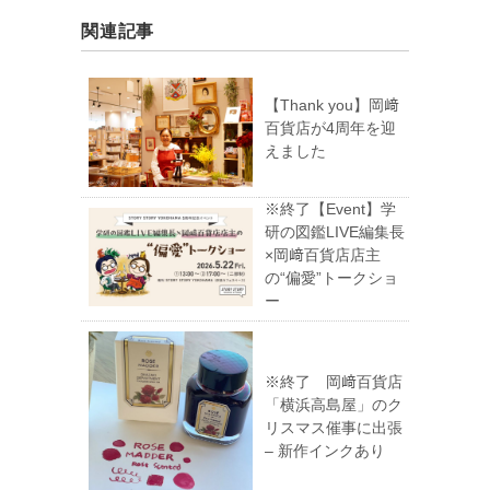
関連記事
【Thank you】岡﨑
百貨店が4周年を迎
えました
※終了【Event】学
研の図鑑LIVE編集長
×岡﨑百貨店店主
の“偏愛”トークショ
ー
※終了 岡﨑百貨店
「横浜高島屋」のク
リスマス催事に出張
– 新作インクあり