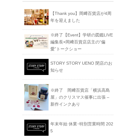
【Thank you】岡﨑百貨店が4周
年を迎えました
※終了【Event】学研の図鑑LIVE
編集長×岡﨑百貨店店主の“偏
愛”トークショー
STORY STORY UENO 閉店のお
知らせ
※終了 岡﨑百貨店「横浜高島
屋」のクリスマス催事に出張 –
新作インクあり
年末年始 休業･特別営業時間 202
5