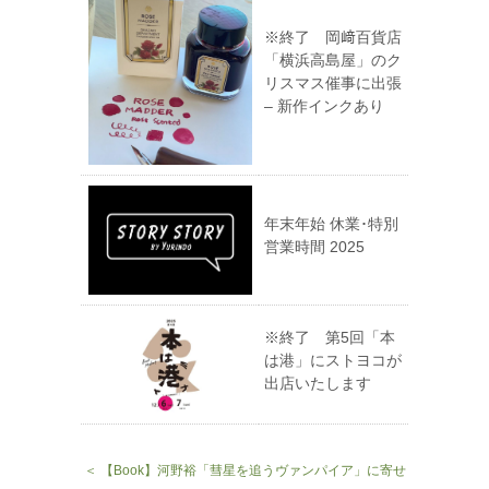
※終了 岡﨑百貨店
「横浜高島屋」のク
リスマス催事に出張
– 新作インクあり
年末年始 休業･特別
営業時間 2025
※終了 第5回「本
は港」にストヨコが
出店いたします
＜ 【Book】河野裕「彗星を追うヴァンパイア」に寄せ