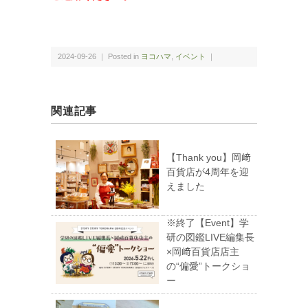
2024-09-26 ｜ Posted in
ヨコハマ
,
イベント
｜
関連記事
【Thank you】岡﨑
百貨店が4周年を迎
えました
※終了【Event】学
研の図鑑LIVE編集長
×岡﨑百貨店店主
の“偏愛”トークショ
ー