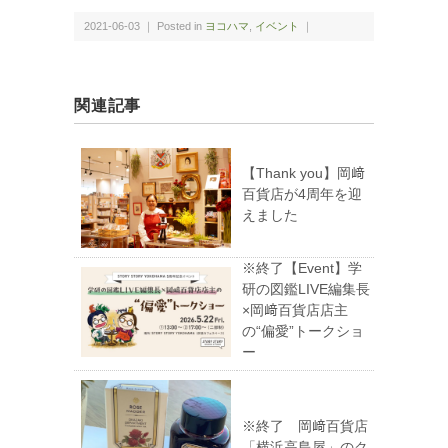
2021-06-03 ｜ Posted in
ヨコハマ
,
イベント
｜
関連記事
【Thank you】岡﨑
百貨店が4周年を迎
えました
※終了【Event】学
研の図鑑LIVE編集長
×岡﨑百貨店店主
の“偏愛”トークショ
ー
※終了 岡﨑百貨店
「横浜高島屋」のク