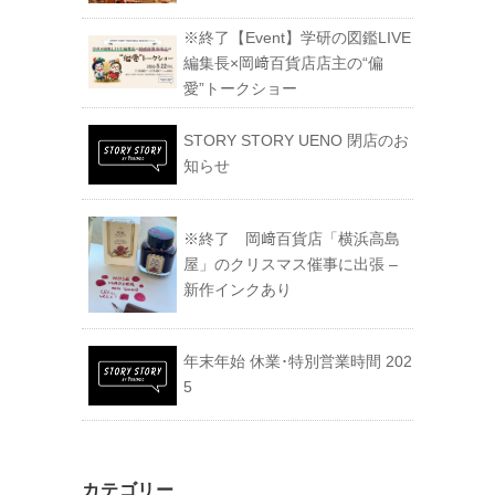
※終了【Event】学研の図鑑LIVE
編集長×岡﨑百貨店店主の“偏
愛”トークショー
STORY STORY UENO 閉店のお
知らせ
※終了 岡﨑百貨店「横浜高島
屋」のクリスマス催事に出張 –
新作インクあり
年末年始 休業･特別営業時間 202
5
カテゴリー