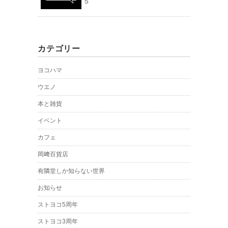
5
カテゴリー
ヨコハマ
ウエノ
本と雑貨
イベント
カフェ
岡﨑百貨店
有隣堂しか知らない世界
お知らせ
ストヨコ5周年
ストヨコ3周年