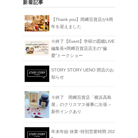
新着記事
【Thank you】岡﨑百貨店が4周
年を迎えました
※終了【Event】学研の図鑑LIVE
編集長×岡﨑百貨店店主の“偏
愛”トークショー
STORY STORY UENO 閉店のお
知らせ
※終了 岡﨑百貨店「横浜高島
屋」のクリスマス催事に出張 –
新作インクあり
年末年始 休業･特別営業時間 202