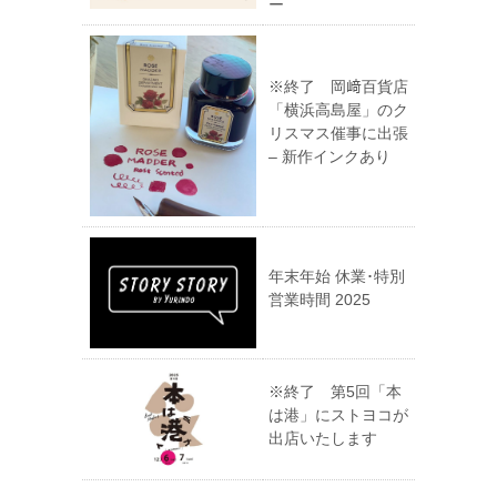
ー
※終了 岡﨑百貨店
「横浜高島屋」のク
リスマス催事に出張
– 新作インクあり
年末年始 休業･特別
営業時間 2025
※終了 第5回「本
は港」にストヨコが
出店いたします