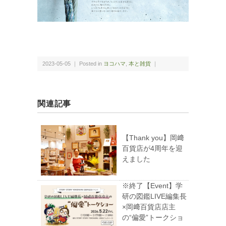
2023-05-05 ｜ Posted in
ヨコハマ
,
本と雑貨
｜
関連記事
【Thank you】岡﨑
百貨店が4周年を迎
えました
※終了【Event】学
研の図鑑LIVE編集長
×岡﨑百貨店店主
の“偏愛”トークショ