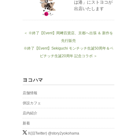
は港」にストヨコが
出店いたします
＜ ※終了【Event】岡﨑百貨店、京都へ出張 ＆ 新作を
先行販売
※終了【Event】Sekiguchi モンチッチ生誕50周年＆ベ
ビチッチ生誕20周年 記念コラボ ＞
ヨコハマ
店舗情報
併設カフェ
店内紹介
新着
X(旧Twitter) @story2yokohama