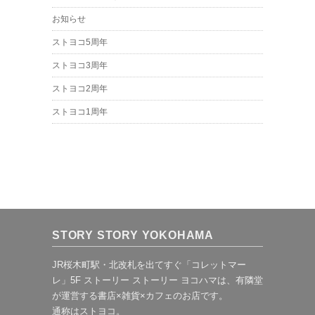
お知らせ
ストヨコ5周年
ストヨコ3周年
ストヨコ2周年
ストヨコ1周年
STORY STORY YOKOHAMA
JR桜木町駅・北改札を出てすぐ「コレットマー
レ」5F ストーリー ストーリー ヨコハマは、有隣堂
が運営する書店×雑貨×カフェのお店です。
通称はストヨコ。