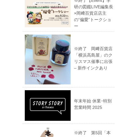
※終了【Event】学
研の図鑑LIVE編集長
×岡﨑百貨店店主
の“偏愛”トークショ
ー
※終了 岡﨑百貨店
「横浜高島屋」のク
リスマス催事に出張
– 新作インクあり
年末年始 休業･特別
営業時間 2025
※終了 第5回「本