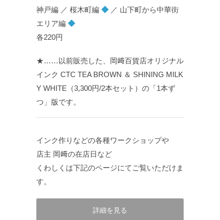
神戸編 ／ 桜木町編
◆
／ 山下町から中華街
エリア編
◆
各220円
★……以前販売した、岡﨑百貨店オリジナル
インク CTC TEA BROWN ＆ SHINING MILK
Y WHITE（3,300円/2本セット）の「1本ず
つ」版です。
インク作りなどの各種ワークショップや
店主 岡﨑の在店日など
くわしくは下記のページにてご覧いただけま
す。
詳細を見る