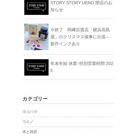
STORY STORY UENO 閉店のお
知らせ
※終了 岡﨑百貨店「横浜高島
屋」のクリスマス催事に出張 –
新作インクあり
年末年始 休業･特別営業時間 202
5
カテゴリー
ヨコハマ
ウエノ
本と雑貨