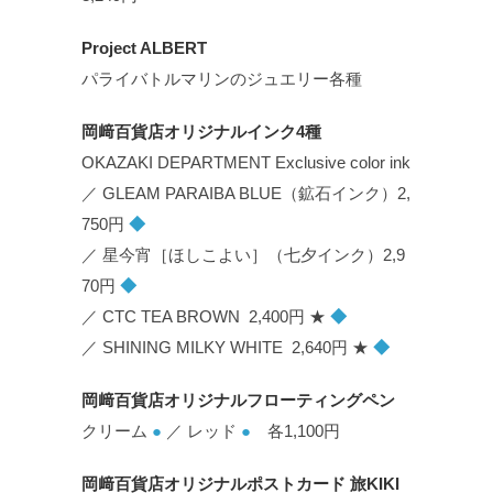
Project ALBERT
パライバトルマリンのジュエリー各種
岡﨑百貨店オリジナルインク4種
OKAZAKI DEPARTMENT Exclusive color ink
／ GLEAM PARAIBA BLUE（鉱石インク）2,
750円
◆
／ 星今宵［ほしこよい］（七夕インク）2,9
70円
◆
／ CTC TEA BROWN 2,400円 ★
◆
／ SHINING MILKY WHITE 2,640円 ★
◆
岡﨑百貨店オリジナルフローティングペン
クリーム
●
／ レッド
●
各1,100円
岡﨑百貨店オリジナルポストカード 旅KIKI