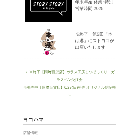
年末年始 休業･特別
営業時間 2025
※終了 第5回「本
は港」にストヨコが
出店いたします
＜ ※終了【岡﨑百貨店】ガラス工房まつぼっくり ガ
ラスペン受注会
※発売中【岡﨑百貨店】6/29(日)発売 オリジナル雑記帳
＞
ヨコハマ
店舗情報