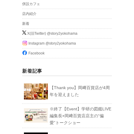
併設カフェ
店内紹介
新着
X(旧Twitter) @story2yokohama
Instagram @story2yokohama
Facebook
新着記事
【Thank you】岡﨑百貨店が4周
年を迎えました
※終了【Event】学研の図鑑LIVE
編集長×岡﨑百貨店店主の“偏
愛”トークショー