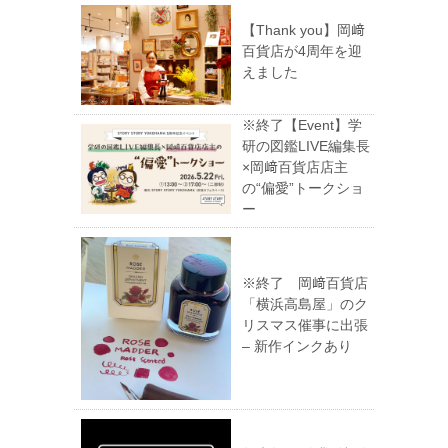
【Thank you】岡﨑
百貨店が4周年を迎
えました
※終了【Event】学
研の図鑑LIVE編集長
×岡﨑百貨店店主
の“偏愛”トークショ
ー
※終了 岡﨑百貨店
「横浜高島屋」のク
リスマス催事に出張
– 新作インクあり