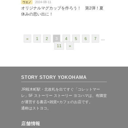
2024-08-11
ウエノ
オリジナルマグカップを作ろう！ 第2弾！夏
休みの思い出に！
«
1
2
3
4
5
6
7
…
11
»
STORY STORY YOKOHAMA
JR桜木町駅・北改札を出てすぐ「コレットマー
レ」5F ストーリー ストーリー ヨコハマは、有隣堂
が運営する書店×雑貨×カフェのお店です。
通称はストヨコ。
店舗情報