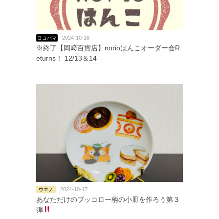
2024-10-18
ヨコハマ
※終了【岡﨑百貨店】norioはんこオーダー会R
eturns！ 12/13＆14
2024-10-17
ウエノ
あなただけのブッコロー柄の小皿を作ろう第３
弾