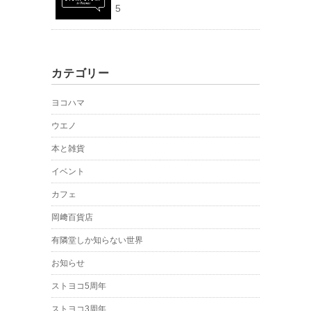
5
カテゴリー
ヨコハマ
ウエノ
本と雑貨
イベント
カフェ
岡﨑百貨店
有隣堂しか知らない世界
お知らせ
ストヨコ5周年
ストヨコ3周年