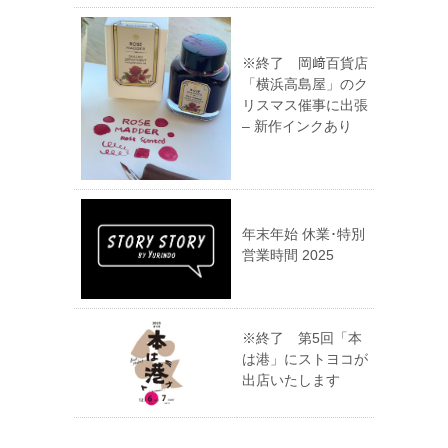
※終了 岡﨑百貨店
「横浜高島屋」のク
リスマス催事に出張
– 新作インクあり
年末年始 休業･特別
営業時間 2025
※終了 第5回「本
は港」にストヨコが
出店いたします