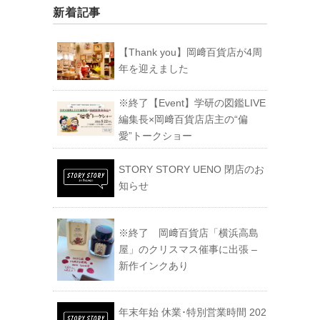
新着記事
【Thank you】岡﨑百貨店が4周
年を迎えました
※終了【Event】学研の図鑑LIVE
編集長×岡﨑百貨店店主の“偏
愛”トークショー
STORY STORY UENO 閉店のお
知らせ
※終了 岡﨑百貨店「横浜高島
屋」のクリスマス催事に出張 –
新作インクあり
年末年始 休業･特別営業時間 202