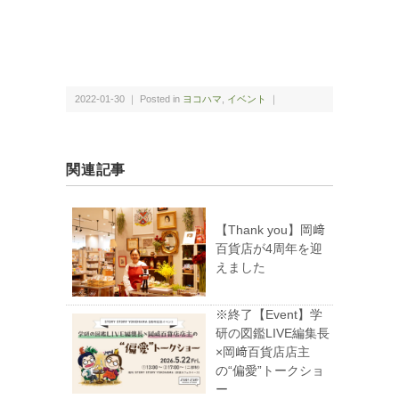
2022-01-30 ｜ Posted in
ヨコハマ
,
イベント
｜
関連記事
【Thank you】岡﨑
百貨店が4周年を迎
えました
※終了【Event】学
研の図鑑LIVE編集長
×岡﨑百貨店店主
の“偏愛”トークショ
ー