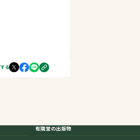
アする
有隣堂の出版物