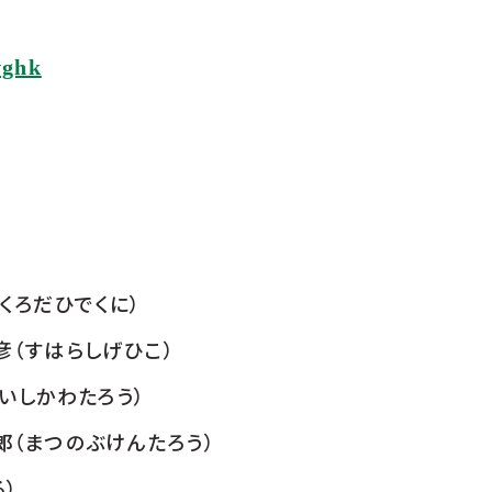
vghk
くろだひでくに）
彦（すはらしげひこ）
いしかわたろう）
郎（まつのぶけんたろう）
）