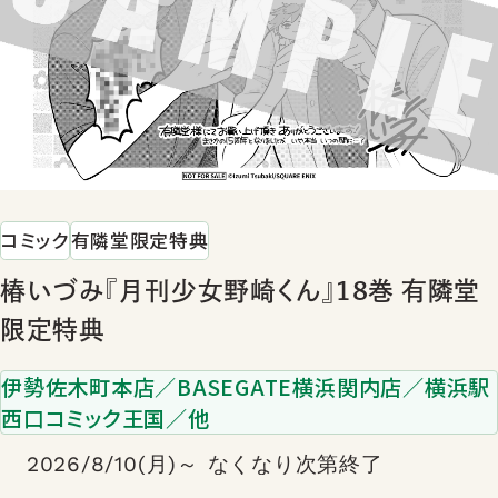
コミック
有隣堂限定特典
椿いづみ『月刊少女野崎くん』18巻 有隣堂
限定特典
伊勢佐木町本店／BASEGATE横浜関内店／横浜駅
西口コミック王国／他
2026/8/10(月)～ なくなり次第終了