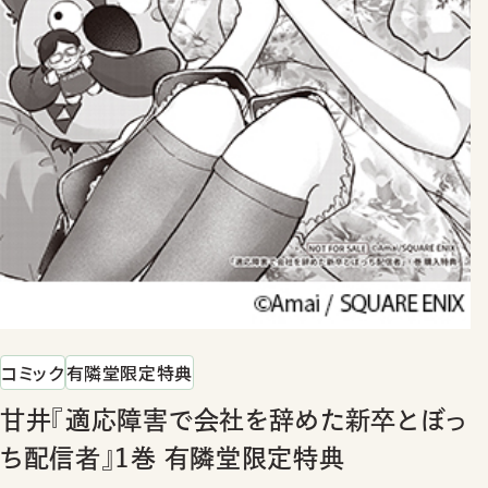
コミック
有隣堂限定特典
甘井『適応障害で会社を辞めた新卒とぼっ
ち配信者』1巻 有隣堂限定特典