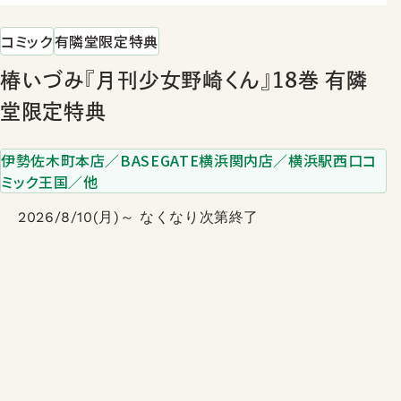
店舗のご案内
コミック
有隣堂限定特典
椿いづみ『月刊少女野崎くん』18巻 有隣
堂限定特典
伊勢佐木町本店／BASEGATE横浜関内店／横浜駅西口コ
ミック王国／他
2026/8/10(月)～ なくなり次第終了