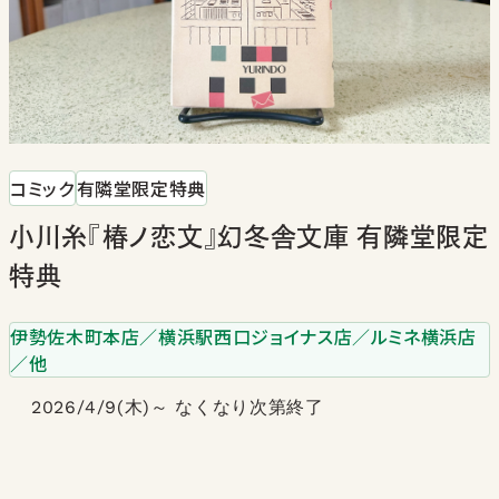
コミック
有隣堂限定特典
小川糸『椿ノ恋文』幻冬舎文庫 有隣堂限定
特典
伊勢佐木町本店／横浜駅西口ジョイナス店／ルミネ横浜店
／他
2026/4/9(木)～ なくなり次第終了