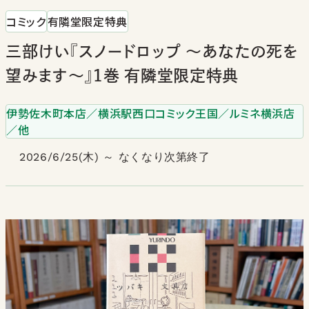
コミック
有隣堂限定特典
三部けい『スノードロップ ～あなたの死を
望みます～』1巻 有隣堂限定特典
伊勢佐木町本店／横浜駅西口コミック王国／ルミネ横浜店
／他
2026/6/25(木) ～ なくなり次第終了