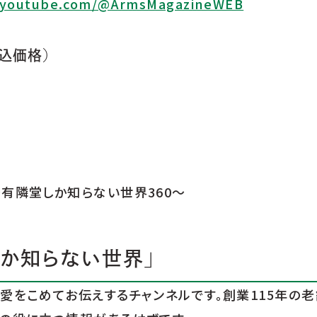
.youtube.com/@ArmsMagazineWEB
込価格）
～有隣堂しか知らない世界360～
しか知らない世界」
が愛をこめてお伝えするチャンネルです。創業115年の