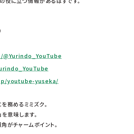
んの役に立つ情報があるはずです。
）
m/@Yurindo_YouTube
Yurindo_YouTube
jp/youtube-yuseka/
Cを務めるミミズク。
知」を意味します。
羽角がチャームポイント。