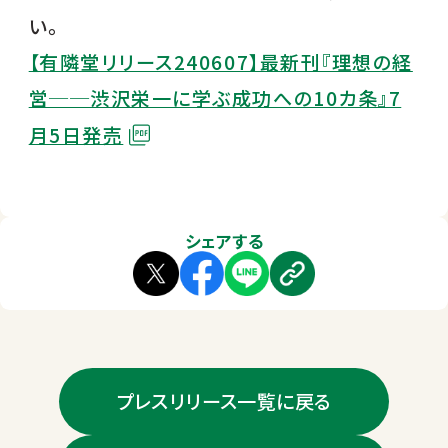
い。
【有隣堂リリース240607】最新刊『理想の経
営──渋沢栄一に学ぶ成功への10カ条』7
月5日発売
シェアする
プレスリリース一覧に戻る