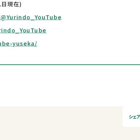
1日現在)
/@Yurindo_YouTube
urindo_YouTube
ube-yuseka/
シェ