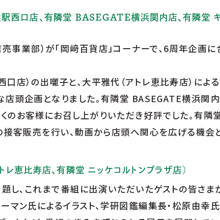
 横浜駅西口店、有隣堂 BASEGATE横浜関内店、有隣堂
﨑弘子（店売事業部）が「岡﨑百貨店」コーナーで、6周年企
西口店）の出囃子と、大平雅代（アトレ恵比寿店）によ
店頭企画となりました。有隣堂 BASEGATE横浜関
くのお客様にお召し上がりいただき好評でした。有隣堂
Eの接客販売を行い、動画から店頭へ関心を広げる機会と
トレ恵比寿店、有隣堂 ニッケコルトンプラザ店）
」と題し、これまで番組に出演いただいたゲストの皆さま
ローマン氏によるイラスト、学研図鑑編集長・松原由幸氏