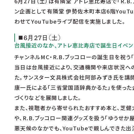
6月27日（土）は有隣堂 アトレ恵比寿店で「R.B.ブ
店舗のご案内
ン企画として有隣堂 伊勢佐木町本店6階YouTu
わせてYouTubeライブ配信を実施しました。
■6月27日（土）
台風接近のなか、アトレ恵比寿店で誕生日イベン
チャンネルMC・R.B.ブッコローの誕生日を祝う「R.
当日は台風接近により、交通機関や来店状況へ
た。サンスター文具株式会社阿部みずき氏を講師
康一氏による「三省堂国語辞典かるた」を使った企
づくりなどを展開しました。
また、視聴者から寄せられたおすすめ本と、芝健
や、R.B.ブッコロー関連グッズを扱う「ゆうせか屋
悪天候のなかでも、YouTubeで親しんできた