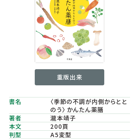
重版出来
書名
〈季節の不調が内側からとと
のう〉 かんたん薬膳
著者
瀧本靖子
本文
200頁
判型
A5変型