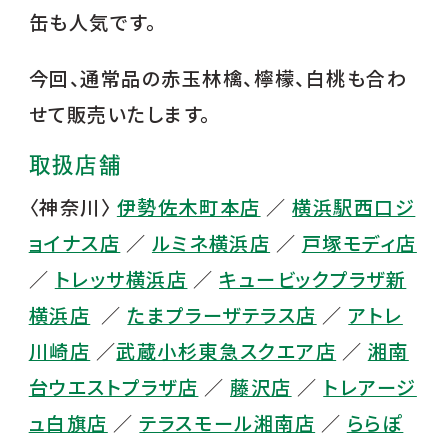
缶も人気です。
今回、通常品の赤玉林檎、檸檬、白桃も合わ
せて販売いたします。
取扱店舗
〈神奈川〉
伊勢佐木町本店
／
横浜駅西口ジ
ョイナス店
／
ルミネ横浜店
／
戸塚モディ店
／
トレッサ横浜店
／
キュービックプラザ新
横浜店
／
たまプラーザテラス店
／
アトレ
川崎店
／
武蔵小杉東急スクエア店
／
湘南
台ウエストプラザ店
／
藤沢店
／
トレアージ
ュ白旗店
／
テラスモール湘南店
／
ららぽ