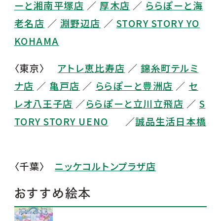
ーと湘南平塚店
／
厚木店
／
ららぽーと海
老名店
／
淵野辺店
／
STORY STORY YO
KOHAMA
〈東京〉
アトレ恵比寿店
／
錦糸町テルミ
ナ店
／
亀戸店
／
ららぽーと豊洲店
／
セ
レオ八王子店
／
ららぽーと立川立飛店
／
S
TORY STORY UENO
／
誠品生活日本橋
〈千葉〉
ニッケコルトンプラザ店
おすすめ絵本