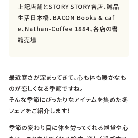
上記店舗とSTORY STORY各店、誠品
アトレ川崎店
生活日本橋、BACON Books & caf
武蔵小杉東急スクエア店
e、Nathan-Coffee 1884、各店の書
湘南台ウエストプラザ店
籍売場
藤沢店
藤沢本町トレアージュ白旗店
テラスモール湘南店
最近寒さが深まってきて、心も体も暖かなも
ららぽーと湘南平塚店
のが恋しくなる季節ですね。
厚木店
そんな季節にぴったりなアイテムを集めた冬
フェアをご紹介します！
ららぽーと海老名店
淵野辺店
季節の変わり目に体を労ってくれる雑貨や心