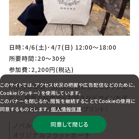
日時：4/6(土)･4/7(日) 12:00～18:00
所要時間：20～30分
参加費：2,200円(税込)
このサイトでは、アクセス状況の把握や広告配信などのために、
R.B.ブッコロー柄、岡﨑百貨店のエンブレム
Cookie（クッキー）を使用しています。
など、複数の絵柄からお好きなデザインを選
このバナーを閉じるか、閲覧を継続することでCookieの使用に
び、ご自身でシルクスリーンプリント！
同意するものとします。
個人情報保護
同意して閉じる
ノベルティ
オリジナルフラットポーチ