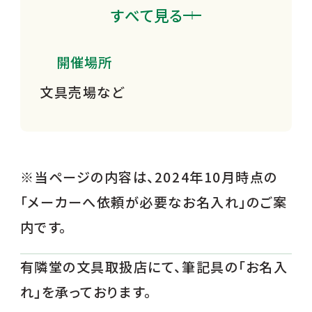
東急プラザ戸塚店
すべて見る
トレッサ横浜店
開催場所
キュービックプラザ新横浜店
文具売場など
センター南駅店
たまプラーザテラス店
アトレ川崎店
※当ページの内容は、2024年10月時点の
藤沢店
「メーカーへ依頼が必要なお名入れ」のご案
藤沢本町トレアージュ白旗店
内です。
テラスモール湘南店
有隣堂の文具取扱店にて、筆記具の「お名入
ららぽーと湘南平塚店
れ」を承っております。
厚木店