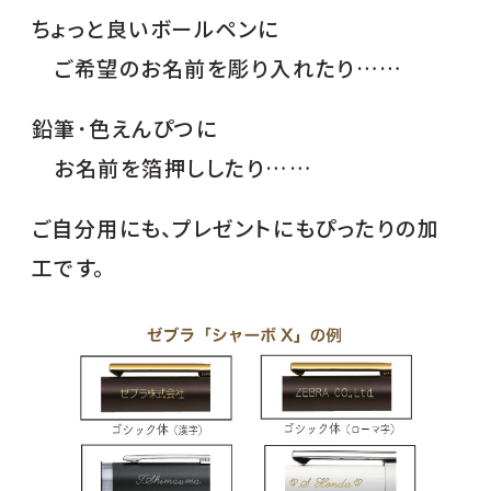
ちょっと良いボールペンに
ららぽーと海老名店
ご希望のお名前を彫り入れたり……
ミウィ橋本店
アトレ目黒店
鉛筆･色えんぴつに
お名前を箔押ししたり……
アトレ恵比寿店
アトレ亀戸店
ご自分用にも、プレゼントにもぴったりの加
ららぽーと豊洲店
工です。
ららぽーと立川立飛店
セレオ八王子店
アトレ新浦安店
ニッケコルトンプラザ店