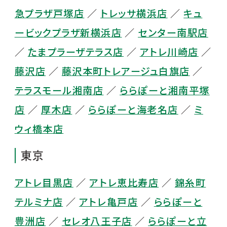
急プラザ戸塚店
／
トレッサ横浜店
／
キュ
ービックプラザ新横浜店
／
センター南駅店
／
たまプラーザテラス店
／
アトレ川崎店
／
藤沢店
／
藤沢本町トレアージュ白旗店
／
テラスモール湘南店
／
ららぽーと湘南平塚
店
／
厚木店
／
ららぽーと海老名店
／
ミ
ウィ橋本店
東京
アトレ目黒店
／
アトレ恵比寿店
／
錦糸町
テルミナ店
／
アトレ亀戸店
／
ららぽーと
豊洲店
／
セレオ八王子店
／
ららぽーと立