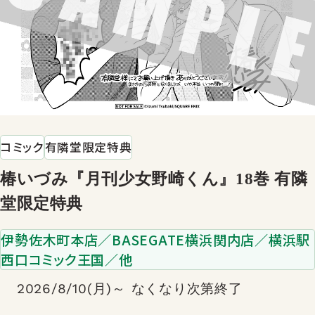
コミック
有隣堂限定特典
椿いづみ『月刊少女野崎くん』18巻 有隣
堂限定特典
伊勢佐木町本店／BASEGATE横浜関内店／横浜駅
西口コミック王国／他
2026/8/10(月)～ なくなり次第終了