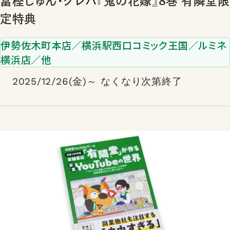
富樫じゅん・クレハ『鬼の花嫁』8巻 有隣堂限
定特典
伊勢佐木町本店／横浜駅西口コミック王国／ルミネ
横浜店／他
2025/12/26(金)～ なくなり次第終了