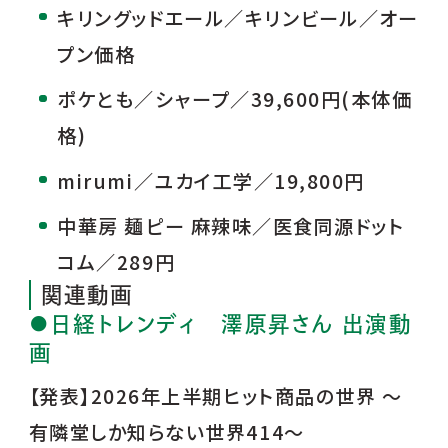
キリングッドエール／キリンビール／オー
プン価格
ポケとも／シャープ／39,600円(本体価
格)
mirumi／ユカイ工学／19,800円
中華房 麺ピー 麻辣味／医食同源ドット
コム／289円
関連動画
●日経トレンディ 澤原昇さん 出演動
画
【発表】2026年上半期ヒット商品の世界 ～
有隣堂しか知らない世界414～