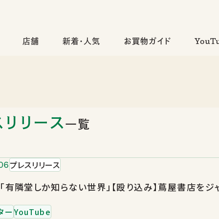
店舗
新着・人気
お買物ガイド
YouT
スリリース
一覧
プレスリリース
06
be「有隣堂しか知らない世界」【殴り込み】蔦屋書店を
ター
YouTube