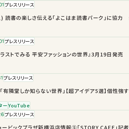
プレスリリース
01
(土) 読書の楽しさ伝える「よこはま読書パーク」に協力
プレスリリース
01
ラストでみる 平安ファッションの世界』3月19日発売
プレスリリース
31
be「有隣堂しか知らない世界」【超アイデア5選】個性
ター
YouTube
プレスリリース
26
ービックプラザ新横浜店情報⑤「STORY CAFE」記