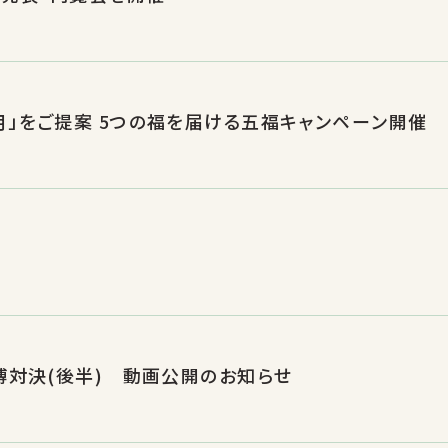
1月26日〜2月25日 誠品生活日本橋から「みんなで楽しむ旧正月」をご提案 5つの福を届ける五福キャンペーン開催
子博対決(後半) 動画公開のお知らせ