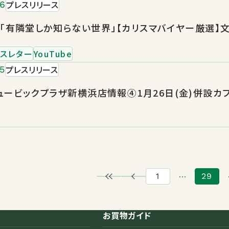
プレスリリース
16
ube「有隣堂しか知らない世界」【カリスマバイヤー厳
スレター
YouTube
プレスリリース
15
ービックプラザ新横浜店情報④1月26日(金)併設カフェ「
…
1
29
お買物ガイド