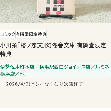
コミック
有隣堂限定特典
小川糸『椿ノ恋文』幻冬舎文庫 有隣堂限定
特典
伊勢佐木町本店／横浜駅西口ジョイナス店／ルミネ
横浜店／他
2026/4/9(木)～ なくなり次第終了