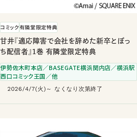
コミック
有隣堂限定特典
甘井『適応障害で会社を辞めた新卒とぼっ
ち配信者』1巻 有隣堂限定特典
伊勢佐木町本店／BASEGATE横浜関内店／横浜駅
西口コミック王国／他
2026/4/7(火)～ なくなり次第終了