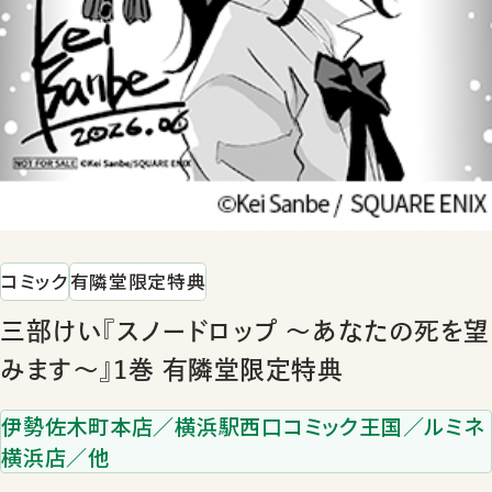
コミック
有隣堂限定特典
三部けい『スノードロップ ～あなたの死を望
みます～』1巻 有隣堂限定特典
伊勢佐木町本店／横浜駅西口コミック王国／ルミネ
横浜店／他