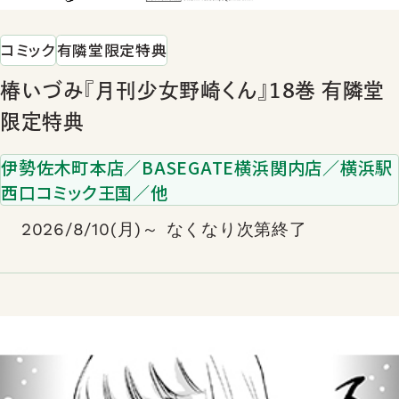
コミック
有隣堂限定特典
椿いづみ『月刊少女野崎くん』18巻 有隣堂
限定特典
伊勢佐木町本店／BASEGATE横浜関内店／横浜駅
西口コミック王国／他
2026/8/10(月)～ なくなり次第終了