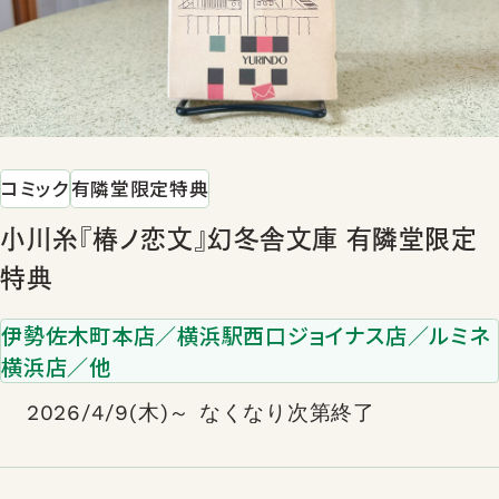
コミック
有隣堂限定特典
小川糸『椿ノ恋文』幻冬舎文庫 有隣堂限定
特典
伊勢佐木町本店／横浜駅西口ジョイナス店／ルミネ
横浜店／他
2026/4/9(木)～ なくなり次第終了