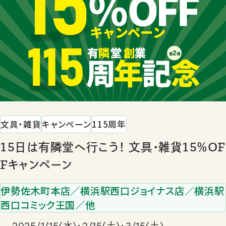
文具・雑貨
キャンペーン
115周年
15日は有隣堂へ行こう！ 文具･雑貨15％OF
Fキャンペーン
伊勢佐木町本店／横浜駅西口ジョイナス店／横浜駅
西口コミック王国／他
2025/1/15(水)･2/15(土)･3/15(土)