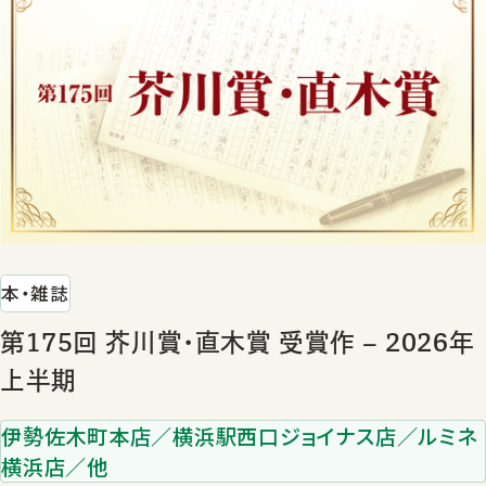
本・雑誌
第175回 芥川賞･直木賞 受賞作 – 2026年
上半期
伊勢佐木町本店／横浜駅西口ジョイナス店／ルミネ
横浜店／他