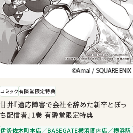
コミック
有隣堂限定特典
甘井『適応障害で会社を辞めた新卒とぼっ
ち配信者』1巻 有隣堂限定特典
伊勢佐木町本店／BASEGATE横浜関内店／横浜駅