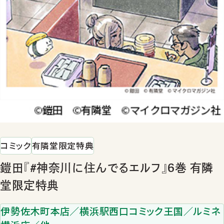
コミック
有隣堂限定特典
鎧田『#神奈川に住んでるエルフ』6巻 有隣
堂限定特典
伊勢佐木町本店／横浜駅西口コミック王国／ルミネ