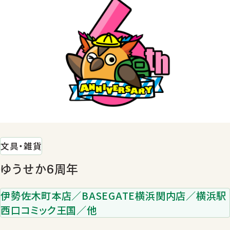
文具・雑貨
ゆうせか6周年
伊勢佐木町本店／BASEGATE横浜関内店／横浜駅
西口コミック王国／他