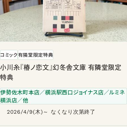
コミック
有隣堂限定特典
小川糸『椿ノ恋文』幻冬舎文庫 有隣堂限定
特典
伊勢佐木町本店／横浜駅西口ジョイナス店／ルミネ
横浜店／他
2026/4/9(木)～ なくなり次第終了