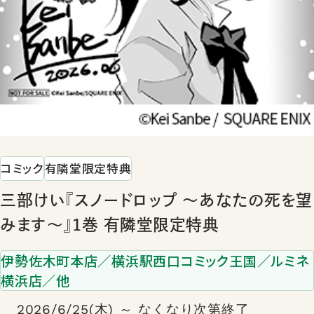
コミック
有隣堂限定特典
三部けい『スノードロップ ～あなたの死を望
みます～』1巻 有隣堂限定特典
伊勢佐木町本店／横浜駅西口コミック王国／ルミネ
横浜店／他
2026/6/25(木) ～ なくなり次第終了