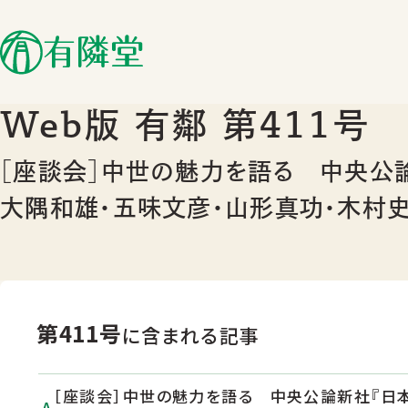
Web版 有鄰 第411号
［座談会］中世の魅力を語る 中央公
大隅和雄・五味文彦・山形真功・木村
第411号
に含まれる記事
［座談会］中世の魅力を語る 中央公論新社『日