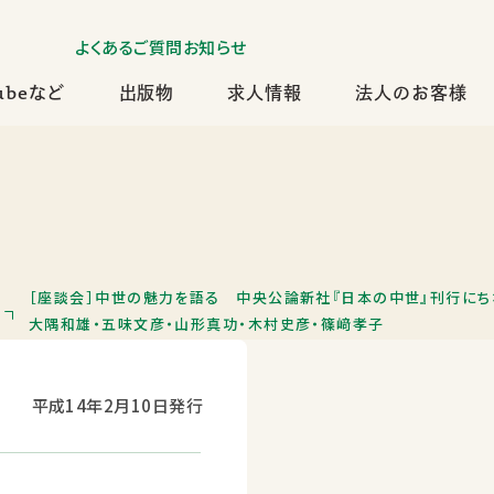
よくあるご質問
お知らせ
ubeなど
出版物
求人情報
法人のお客様
［座談会］中世の魅力を語る 中央公論新社『日本の中世』刊行にち
大隅和雄・五味文彦・山形真功・木村史彦・篠﨑孝子
平成14年2月10日発行