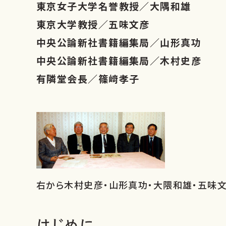
東京女子大学名誉教授／大隅和雄
店舗のご案内
東京大学教授／五味文彦
中央公論新社書籍編集局／山形真功
中央公論新社書籍編集局／木村史彦
有隣堂会長／篠﨑孝子
右から木村史彦・山形真功・大隈和雄・五味
はじめに