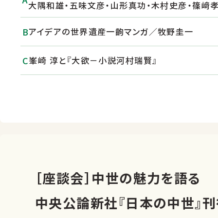
大隅和雄・五味文彦・山形真功・木村史彦・篠﨑
アイデアの世界遺産一齣マンガ／牧野圭一
峯崎 淳と『大欲－小説河村瑞賢』
物語を生きる／河合隼雄 ほか
算数・数学が面白い できない大学生がふえてい
［座談会］中世の魅力を語る
中央公論新社『日本の中世』刊
店舗一覧