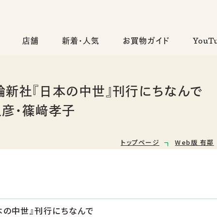
店舗
新着・人気
お買物ガイド
YouT
論新社『日本の中世』刊行にちなんで
史彦・篠﨑孝子
トップページ
Web版 有鄰
本の中世』刊行にちなんで