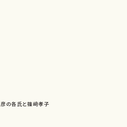
文彦の各氏と篠﨑孝子