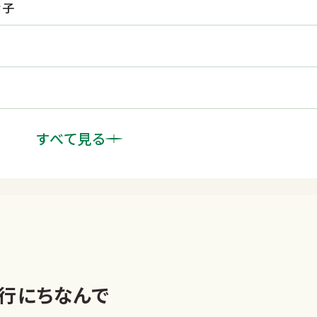
孝子
すべて見る
るという。大人のための再入門の本。
行にちなんで