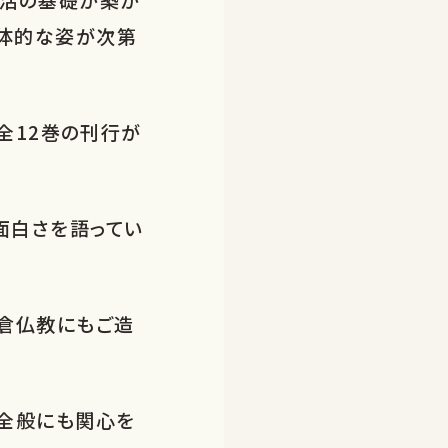
具体的な姿が次第
全12巻の刊行が
面白さを語ってい
倉仏教にもご造
全般にも関心を