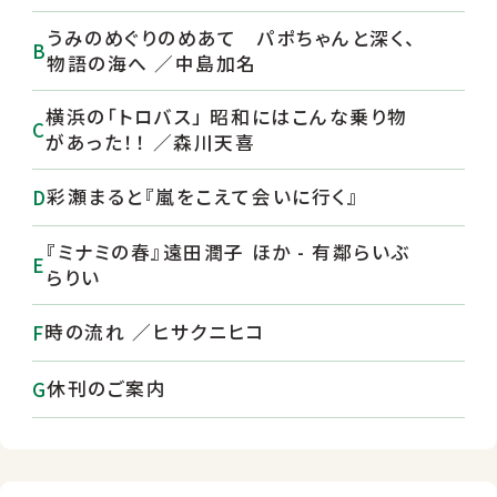
うみのめぐりのめあて パポちゃんと深く、
物語の海へ ／中島加名
横浜の「トロバス」 昭和にはこんな乗り物
があった！！ ／森川天喜
彩瀬まると『嵐をこえて会いに行く』
『ミナミの春』遠田潤子 ほか - 有鄰らいぶ
らりい
時の流れ ／ヒサクニヒコ
休刊のご案内