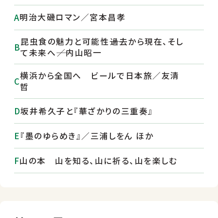
明治大磯ロマン／宮本昌孝
昆虫食の魅力と可能性――過去から現在、そし
て未来へ――／内山昭一
横浜から全国へ ビールで日本旅／友清
哲
坂井希久子と『華ざかりの三重奏』
『墨のゆらめき』／三浦しをん ほか
山の本 山を知る、山に祈る、山を楽しむ