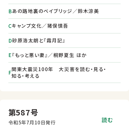
あの路地裏のベイブリッジ／鈴木涼美
キャンプ文化／猪俣慎吾
砂原浩太朗と『霜月記』
『もっと悪い妻』／桐野夏生 ほか
関東大震災100年 大災害を読む・見る・
知る・考える
第587号
読む
令和5年7月10日発行