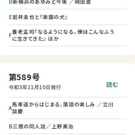
新横浜のあゆみと今後 ／岡田直
岩井圭也と『楽園の犬』
養老孟司『なるようになる。――僕はこんなふう
に生きてきた』 ほか
第589号
読む
令和5年11月10日発行
馬車道からはじまる、落語の楽しみ ／立川
談慶
三商の同人誌／上野勇治