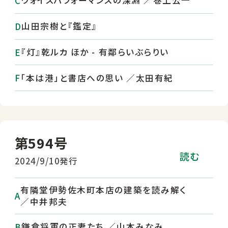
ヴォイスパフォーマンスの深淵 ／巻上公一
山田宗樹と『鑑定』
『灯』乾ルカ ほか - 有鄰らいぶらりい
「本は港」と書店への思い ／太田有紀
第594号
読む
2024/9/10発行
有隣堂伊勢佐木町本店の建築を読み解く
／中井邦夫
鎌倉将軍の正妻たち ／山本みなみ