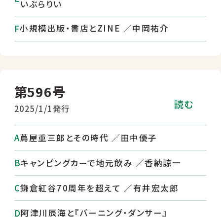
いぶらりい
小規模出版・書店とZINE ／中岡祐介
第596号
読む
2025/1/1発行
蔦屋重三郎とその時代 ／田中優子
キャンピングカーで地元飲み ／香納諒一
鎌倉紅谷70周年を超えて ／有井宏太郎
阿津川辰海と『バーニング・ダンサー』