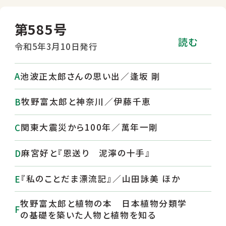
第585号
読む
令和5年3月10日発行
池波正太郎さんの思い出／逢坂 剛
牧野富太郎と神奈川／伊藤千恵
関東大震災から100年／萬年一剛
麻宮好と『恩送り 泥濘の十手』
『私のことだま漂流記』／山田詠美 ほか
牧野富太郎と植物の本 日本植物分類学
の基礎を築いた人物と植物を知る