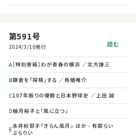
第591号
読む
2024/3/10発行
［特別寄稿］わが青春の横浜 ／北方謙三
鎌倉を「探検」する ／角幡唯介
107年振りの優勝と日本野球史 ／上田 誠
柚月裕子と『風に立つ』
永井紗耶子『きらん風月』 ほか - 有鄰らい
ぶらりい