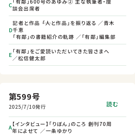
「有鄰」600号のあゆみ② 主な執筆者・座
談会出席者
記者と作品 ――「人と作品」を振り返る ／青木
千恵
「有鄰」の書籍紹介の軌跡 ／「有鄰」編集部
「有鄰」をご愛読いただいてきた皆さまへ
／松信健太郎
第599号
読む
2025/7/10発行
【インタビュー】「りぼん」のころ ――創刊70周
年によせて ／一条ゆかり