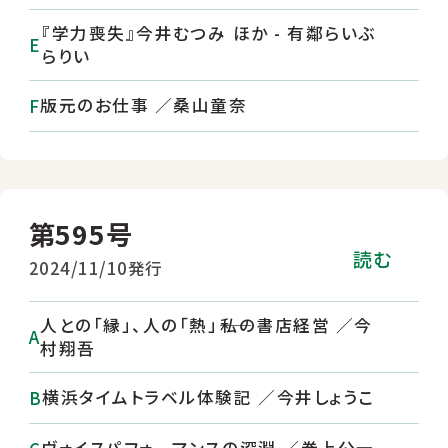
『学力喪失』今井むつみ ほか - 有鄰らいぶ
らりい
版元のお仕事 ／桑山童奈
第595号
読む
2024/11/10発行
人との「縁」、人の「熱」――私の書店経営 ／今
村翔吾
横浜タイムトラベル体験記 ／今井しょうこ