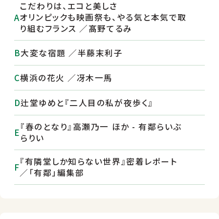
こだわりは、エコと美しさ
オリンピックも映画祭も、やる気と本気で取
り組むフランス ／髙野てるみ
大変な宿題 ／半藤末利子
横浜の花火 ／冴木一馬
辻堂ゆめと『二人目の私が夜歩く』
『春のとなり』高瀬乃一 ほか - 有鄰らいぶ
らりい
『有隣堂しか知らない世界』密着レポート
／「有鄰」編集部