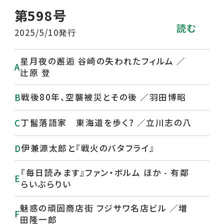
第598号
読む
2025/5/10発行
星月夜の邂逅 谷崎の失われたフィルム ／
辻原 登
戦後80年、空襲被災とその後 ／羽田博昭
丁髷落語家 東海道を歩く? ／立川志の八
伊兼源太郎と『戦火のバタフライ』
『毎日読みます』ファン・ボルム ほか - 有鄰
らいぶらりい
魅惑の頑固商店街 フジサワ名店ビル ／増
田隆一郎