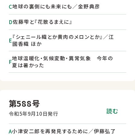
地球の裏側にも未来にも／金野典彦
佐藤雫と『花散るまえに』
『シェニール織とか黄肉のメロンとか』／江
國香織 ほか
地球温暖化・気候変動・異常気象 今年の
夏は暑かった
第588号
読む
令和5年9月10日発行
小津安二郎を再発見するために／伊藤弘了