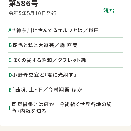
第586号
読む
令和5年5月10日発行
＃神奈川に住んでるエルフとは／鎧田
野毛と私と大道芸／森 直実
ぼくの愛する昭和／タブレット純
小野寺史宜と『君に光射す』
『茜唄』上・下／今村翔吾 ほか
国際紛争とは何か 今尚続く世界各地の紛
争・内戦を知る