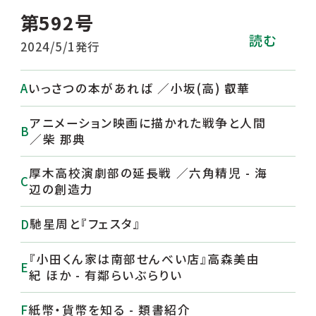
第592号
読む
2024/5/1発行
いっさつの本があれば ／小坂(高) 叡華
アニメーション映画に描かれた戦争と人間
／柴 那典
厚木高校演劇部の延長戦 ／六角精児 - 海
辺の創造力
馳星周と『フェスタ』
『小田くん家は南部せんべい店』高森美由
紀 ほか - 有鄰らいぶらりい
紙幣・貨幣を知る - 類書紹介