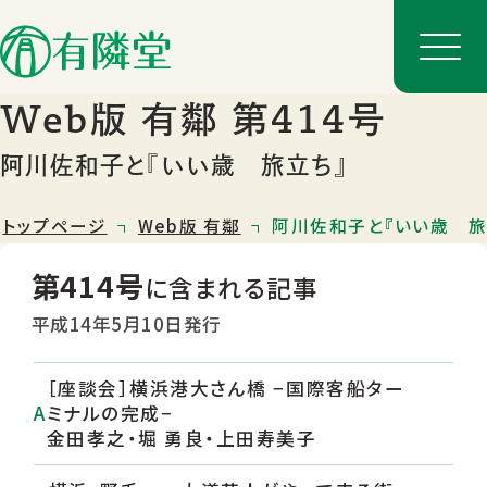
Web版 有鄰 第414号
阿川佐和子と『いい歳 旅立ち』
トップページ
Web版 有鄰
阿川佐和子と『いい歳 旅
第414号
に含まれる記事
平成14年5月10日発行
［座談会］横浜港大さん橋 −国際客船ター
店舗一覧
ミナルの完成−
店舗のご案内
金田孝之・堀 勇良・上田寿美子