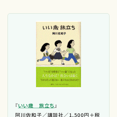
『
いい歳 旅立ち
』
阿川佐和子／講談社／1,500円＋税