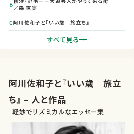
横浜・野毛－－大道芸人がやって来る街
／森 直実
阿川佐和子と『いい歳 旅立ち』
『小説 ザ・外資』／高杉 良 ほか
すべて見る
ヒトの脳 小鳥のさえずりを理解できない
のは人間の側の問題か。そのメカニズムな
ど。
阿川佐和子と『いい歳 旅立
ち』 – 人と作品
軽妙でリズミカルなエッセー集