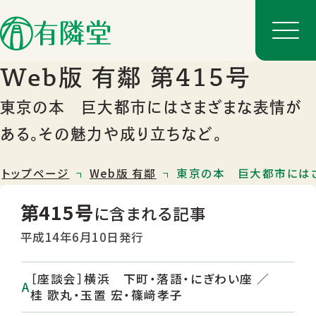
Web版 有鄰 第415号
東京の本 巨大都市にはさまざまな表情が
ある。その魅力や成り立ちなど。
トップページ
Web版 有鄰
東京の本 巨大都市にはさ
第415号
に含まれる記事
平成14年6月10日発行
店舗一覧
［座談会］横浜 下町・落語・にぎわい座 ／
店舗のご案内
桂 歌丸・玉置 宏・篠﨑孝子