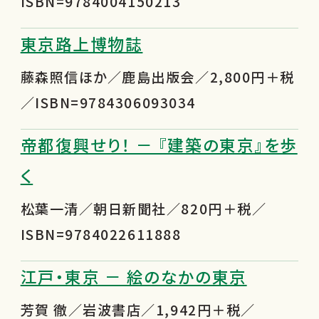
ISBN=9784004150213
東京路上博物誌
藤森照信ほか／鹿島出版会／2,800円＋税
／ISBN=9784306093034
帝都復興せり！ － 『建築の東京』を歩
く
松葉一清／朝日新聞社／820円＋税／
ISBN=9784022611888
江戸・東京 － 絵のなかの東京
芳賀 徹／岩波書店／1,942円＋税／