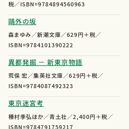
税／ISBN=9784894560963
鷗外の坂
森まゆみ／新潮文庫／629円＋税／
ISBN=9784101390222
異都発掘 － 新東京物語
荒俣 宏／集英社文庫／629円＋税／
ISBN=9784087492323
東京迷宮考
種村季弘ほか／青土社／2,400円＋税／
ISBN=9784791759217