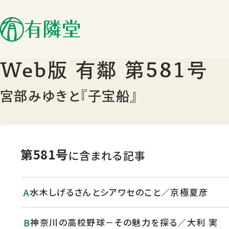
Web版 有鄰 第581号
宮部みゆきと『子宝船』
第581号
に含まれる記事
水木しげるさんとシアワセのこと／京極夏彦
神奈川の高校野球－その魅力を探る／大利 実