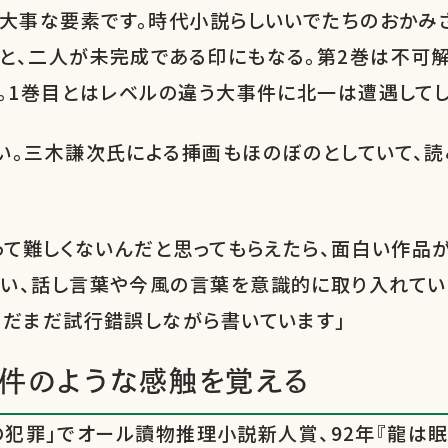
の大事な要素です。時代小説らしいいでたちのおかみ
と、二人が未完成である印にもなる。第2巻は不可
。1巻目とはレベルの違う大事件に北一は遭遇してし
い。三木謙次氏による挿画もほのぼのとしていて、
って難しくないんだと思ってもらえたら、面白い作品
い、話し言葉や今風の言葉を意識的に取り入れてい
まだまだ試行錯誤しながら書いています」
件のような感触を覚える
人の犯罪」でオール讀物推理小説新人賞、92年『龍は