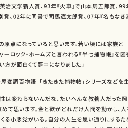
英治文学新人賞、93年『火車』で山本周五郎賞、99
特別賞、02年に同書で司馬遼太郎賞、07年『名もな
作の原点になっていると思います。若い頃には家族と
ャーロック・ホームズと言われる『半七捕物帳』を
い方が面白くて夢中になりました」
島屋変調百物語」「きたきた捕物帖」シリーズなどを
本性は変わらないんだな、たいへんな教養人だった岡
改めて思います。金と欲がどれだけ人間を動かし、人
でくる小悪党がいる。自分の人生を思い通りにするた