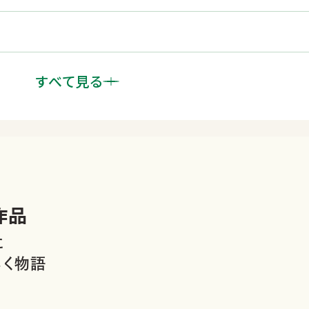
すべて見る
運慶と鎌倉の精神文化
作品
に
いく物語