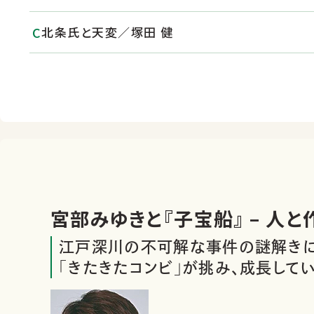
北条氏と天変／塚田 健
宮部みゆきと『子宝船』
『渚の螢火』／坂上泉 ほか
『鎌倉殿の13人』の背景を知る その４ 仏師
宮部みゆきと『子宝船』 – 人と
江戸深川の不可解な事件の謎解き
「きたきたコンビ」が挑み、成長して
店舗一覧