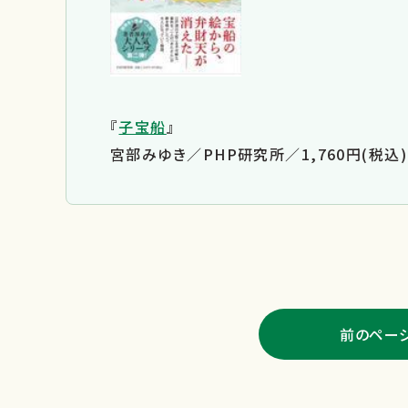
『
子宝船
』
宮部みゆき／PHP研究所／1,760円(税込)
前のペー