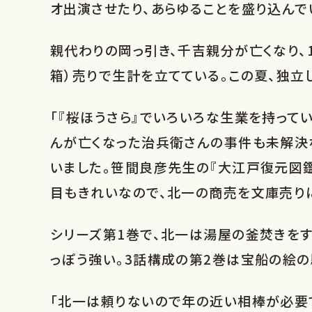
オ出演させたり、あらゆることを盛り込んで
親代わりの岡っ引き、千吉親分が亡くなり、
箱）売りで生計を立てている。この夏、独立
「『桜ほうさら』でいろいろな生業を持って
んが亡くなった治兵衛さんの事件も未解決
いました。笹間良彦先生の『大江戸復元図鑑
目もきれいなので、北一の商売を文庫売り
シリーズ第1巻で、北一は湯屋の釜焚きを
っぽう強い。3話構成の第2巻は宝船の絵
「北一は頼りないので年の近い相棒が必要で