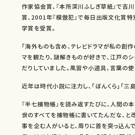
作家協会賞、『本所深川ふしぎ草紙』で吉川
賞、2001年『模倣犯』で毎日出版文化賞
学賞を受賞。
「海外ものも含め、テレビドラマが私の創
マを観たり、謎解きものが好きで、江戸のシ
だりしていました。風習や小道具、言葉の使
近年は時代小説に注力し、「ぼんくら」「三
『半七捕物帳』を読み返すたびに、人間の
世のすべてを捕物帳に書いてたんだな、と
事を企む人がいると、周りに首を突っ込ん