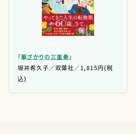
『
華ざかりの三重奏
』
坂井希久子／双葉社／1,815円(税
込)