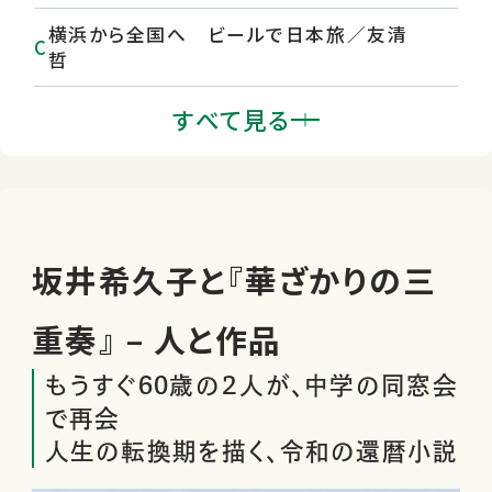
横浜から全国へ ビールで日本旅／友清
哲
坂井希久子と『華ざかりの三重奏』
すべて見る
『墨のゆらめき』／三浦しをん ほか
山の本 山を知る、山に祈る、山を楽しむ
坂井希久子と『華ざかりの三
重奏』 – 人と作品
もうすぐ60歳の２人が、中学の同窓会
で再会
人生の転換期を描く、令和の還暦小説