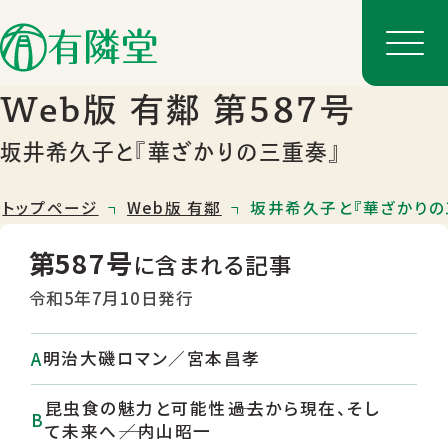
Web版 有鄰 第587号
坂井希久子と『華ざかりの三重奏』
トップページ
Web版 有鄰
坂井希久子と『華ざかりの
第587号
に含まれる記事
令和5年7月10日発行
明治大磯ロマン／宮本昌孝
店舗一覧
店舗のご案内
昆虫食の魅力と可能性――過去から現在、そし
て未来へ――／内山昭一