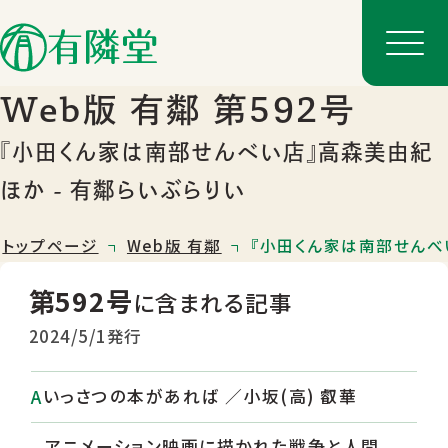
Web版 有鄰 第592号
『小田くん家は南部せんべい店』高森美由紀
ほか - 有鄰らいぶらりい
トップページ
Web版 有鄰
『小田くん家は南部せんべい
第592号
に含まれる記事
2024/5/1発行
店舗一覧
店舗のご案内
いっさつの本があれば ／小坂(高) 叡華
アニメーション映画に描かれた戦争と人間