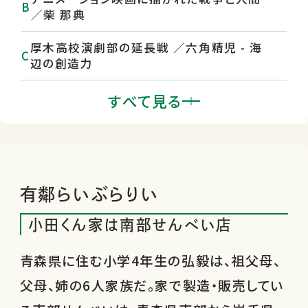
／柴 那典
厚木高校演劇部の延長戦 ／六角精児 - 海
辺の創造力
馳星周と『フェスタ』
すべて見る
『小田くん家は南部せんべい店』高森美由
紀 ほか - 有鄰らいぶらりい
紙幣・貨幣を知る - 類書紹介
有鄰らいぶらりい
小田くん家は南部せんべい店
青森県に住む小学4年生の弘毅は、祖父母、
父母、姉の6人家族だ。家で製造・販売してい