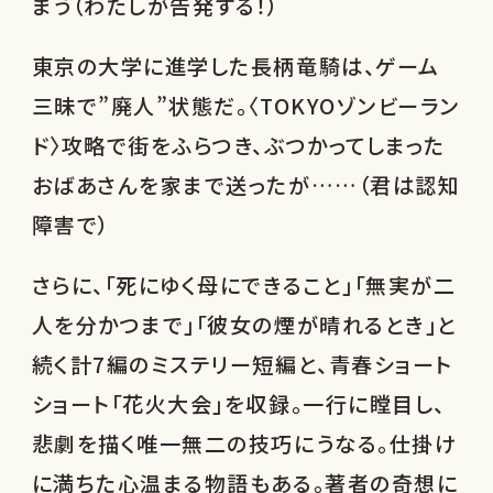
まう（わたしが告発する！）
東京の大学に進学した長柄竜騎は、ゲーム
三昧で”廃人”状態だ。〈TOKYOゾンビーラン
ド〉攻略で街をふらつき、ぶつかってしまった
おばあさんを家まで送ったが……（君は認知
障害で）
さらに、「死にゆく母にできること」「無実が二
人を分かつまで」「彼女の煙が晴れるとき」と
続く計7編のミステリー短編と、青春ショート
ショート「花火大会」を収録。一行に瞠目し、
悲劇を描く唯一無二の技巧にうなる。仕掛け
に満ちた心温まる物語もある。著者の奇想に