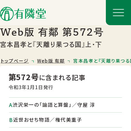
Web版 有鄰 第572号
宮本昌孝と『天離り果つる国』上・下
トップページ
Web版 有鄰
宮本昌孝と『天離り果つる
第572号
に含まれる記事
令和3年1月1日発行
渋沢栄一の「論語と算盤」／守屋 淳
店舗一覧
店舗のご案内
近世おせち物語／権代美重子