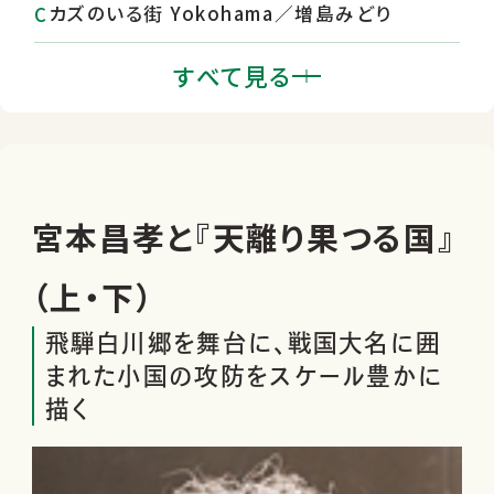
カズのいる街 Yokohama／増島みどり
宮本昌孝と『天離り果つる国』上・下
すべて見る
『ニッポンチ！国芳一門 明治浮世絵草紙』
／河治和香 ほか
夢の本 初夢は何を見ましたか？
宮本昌孝と『天離り果つる国』
（上・下）
飛騨白川郷を舞台に、戦国大名に囲
まれた小国の攻防をスケール豊かに
描く