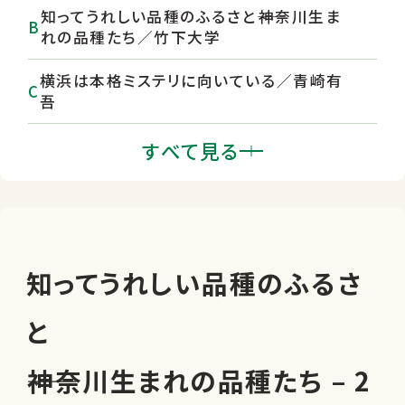
知ってうれしい品種のふるさと――神奈川生ま
れの品種たち／竹下大学
横浜は本格ミステリに向いている／青崎有
吾
米澤穂信と『栞と嘘の季節』
すべて見る
『東京彰義伝』／吉森大祐 ほか
徳川家康 天下人となった家康の生き方
とは
知ってうれしい品種のふるさ
と
――神奈川生まれの品種たち – 2