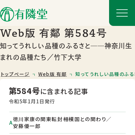
Web版 有鄰 第584号
知ってうれしい品種のふるさと――神奈川生
まれの品種たち／竹下大学
トップページ
Web版 有鄰
知ってうれしい品種のふる
第584号
に含まれる記事
令和5年1月1日発行
店舗一覧
徳川家康の関東転封――相模国との関わり／
店舗のご案内
安藤優一郎