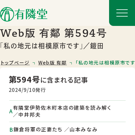
Web版 有鄰 第594号
「私の地元は相模原市です」／鎧田
トップページ
Web版 有鄰
「私の地元は相模原市です
第594号
に含まれる記事
2024/9/10発行
有隣堂伊勢佐木町本店の建築を読み解く
店舗一覧
／中井邦夫
店舗のご案内
鎌倉将軍の正妻たち ／山本みなみ