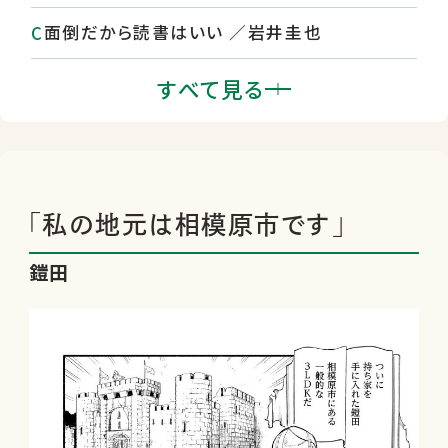
面倒だから読書はいい ／岩井圭也
高野史緒と『ビブリオフォリア・ラプソディ
すべて見る
あるいは本と本の間の旅』
『定食屋「雑」』原田ひ香 ほか - 有鄰らいぶ
らりい
「私の地元は相模原市です」
「私の地元は相模原市です」／鎧田
鎧田