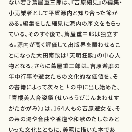
ない若き蔦屋重三郎は、『吉原細見』の編集・
小売業者として平賀源内と知り合った節が
ある。編集をした細見に源内の序文をもらっ
ている。そのすぐ後で、蔦屋重三郎は独立す
る。源内が高く評価して出版界を賑わせるこ
とになった大田南畝は「天明狂歌」の中心人
物となる。さらに蔦屋重三郎は、吉原遊廓の
年中行事や遊女たちの文化的な価値を、そ
の書籍によって次々と世の中に出し始めた。
『青楼美人合姿鑑（せいろうびじんあわせす
がたかがみ）』は、164人もの吉原遊女を、そ
の茶の湯や音曲や香道や和歌のたしなみと
いった文化とともに、美麗に描いた本であ