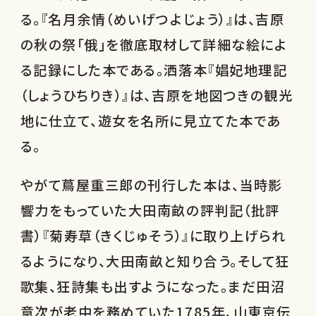
る。『名月余情（めいげつよじょう）』は、吉原
の秋の祭「俄」を徹底取材して詳細な絵によ
る記録にした本である。洒落本『娼妃地理記
（しょうひちりき）』は、吉原を地図つきの観光
地に仕立て、遊女を名所に見立てた本であ
る。
やがて蔦屋重三郎の刊行した本は、当時影
響力をもっていた大田南畝の評判記（批評
書）『菊寿草（きくじゅそう）』に取り上げられ
るようになり、大田南畝と知り合う。そして狂
歌集、狂詩集も出すようになった。まだ田沼
意次が老中を務めていた1785年、山東京伝