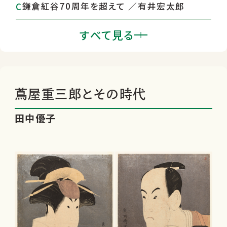
鎌倉紅谷70周年を超えて ／有井宏太郎
阿津川辰海と『バーニング・ダンサー』
すべて見る
『学力喪失』今井むつみ ほか - 有鄰らいぶ
らりい
版元のお仕事 ／桑山童奈
蔦屋重三郎とその時代
田中優子